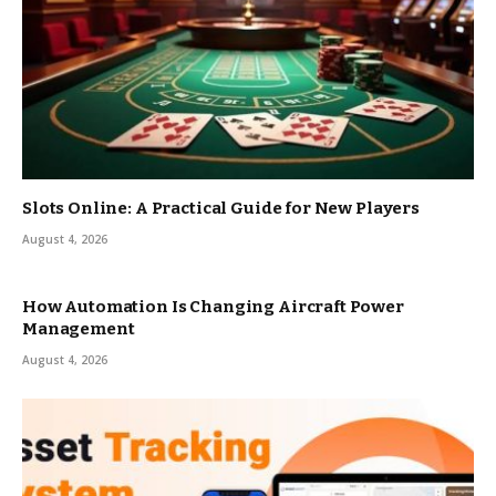
Slots Online: A Practical Guide for New Players
August 4, 2026
How Automation Is Changing Aircraft Power
Management
August 4, 2026