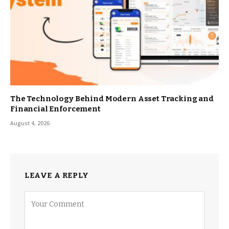
The Technology Behind Modern Asset Tracking and
Financial Enforcement
August 4, 2026
LEAVE A REPLY