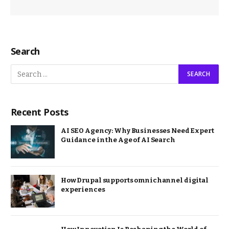
Search
Recent Posts
AI SEO Agency: Why Businesses Need Expert
Guidance in the Age of AI Search
How Drupal supports omnichannel digital
experiences