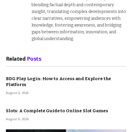
blending factual depth and contemporary
insight, translating complex developments into
clear narratives, empowering audiences with
knowledge, fostering awareness, and bridging
gaps between information, innovation, and
global understanding.
Related
Posts
BDG Play Login: How to Access and Explore the
Platform
August 6, 2026
Slots: A Complete Guide to Online Slot Games
August 6, 2026