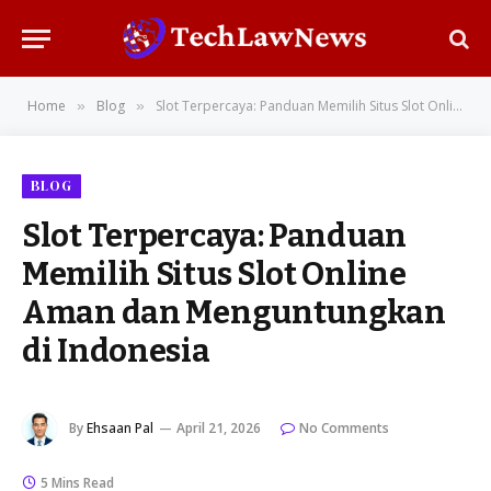
Home
Blog
Slot Terpercaya: Panduan Memilih Situs Slot Online Aman dan Menguntungkan di Indonesia
»
»
BLOG
Slot Terpercaya: Panduan
Memilih Situs Slot Online
Aman dan Menguntungkan
di Indonesia
By
Ehsaan Pal
April 21, 2026
No Comments
5 Mins Read