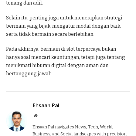
tenang dan adil.
Selain itu, penting juga untuk menerapkan strategi
bermain yang bijak, mengatur modal dengan baik,
serta tidak bermain secara berlebihan.
Pada akhirnya, bermain di slot terpercaya bukan
hanya soal mencari keuntungan, tetapi juga tentang
menikmati hiburan digital dengan aman dan
bertanggung jawab.
Ehsaan Pal
Website
Ehsaan Pal navigates News, Tech, World,
Business, and Social landscapes with precision,