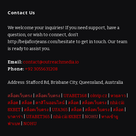
Contact Us
We welcome your inquiries! If you need support, have a
question, or wish to connect, don’t
http://beijaflorjeans.com/hesitate to get in touch. Our team
is ready to assist you.
Email:
contact@outreachmedia.io
Phone:
+92 3055631208
Address: Stafford Rd, Brisbane City, Queensland, Australia
สล็อตเว็บตรง
|
สล็อตเว็บตรง
|
UFABET168
|
okvip.cz
|
หวยลาว
|
สล็อต
|
สล็อต
|
คาสิโนออนไลน์
|
สล็อต
|
สล็อตเว็บตรง
|
nhà cái
8XBET
|
สล็อตเว็บตรง
|
UFA365
|
สล็อต
|
สล็อตเว็บตรง
|
สล็อต
|
บาคาร่า
|
UFABET365
|
nhà cái 8XBET
|
NOHU
|
ทางเข้ายู
ฟ่าเบท
|
NOHU