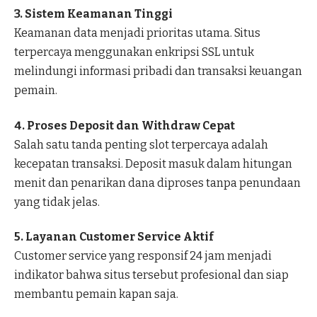
3. Sistem Keamanan Tinggi
Keamanan data menjadi prioritas utama. Situs
terpercaya menggunakan enkripsi SSL untuk
melindungi informasi pribadi dan transaksi keuangan
pemain.
4. Proses Deposit dan Withdraw Cepat
Salah satu tanda penting slot terpercaya adalah
kecepatan transaksi. Deposit masuk dalam hitungan
menit dan penarikan dana diproses tanpa penundaan
yang tidak jelas.
5. Layanan Customer Service Aktif
Customer service yang responsif 24 jam menjadi
indikator bahwa situs tersebut profesional dan siap
membantu pemain kapan saja.