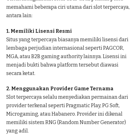
memahami beberapa ciri utama dari slot terpercaya,
antara lain:
1. Memiliki Lisensi Resmi
Situs yang terpercaya biasanya memiliki lisensi dari
lembaga perjudian internasional seperti PAGCOR,
MGA, atau B2B gaming authority lainnya. Lisensi ini
menjadi bukti bahwa platform tersebut diawasi
secara ketat.
2. Menggunakan Provider Game Ternama
Slot terpercaya selalu menyediakan permainan dari
provider terkenal seperti Pragmatic Play, PG Soft,
Microgaming, atau Habanero. Provider ini dikenal
memiliki sistem RNG (Random Number Generator)
yang adil.