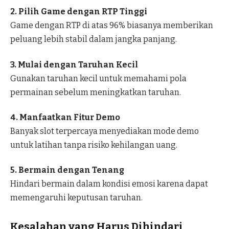
2. Pilih Game dengan RTP Tinggi
Game dengan RTP di atas 96% biasanya memberikan
peluang lebih stabil dalam jangka panjang.
3. Mulai dengan Taruhan Kecil
Gunakan taruhan kecil untuk memahami pola
permainan sebelum meningkatkan taruhan.
4. Manfaatkan Fitur Demo
Banyak slot terpercaya menyediakan mode demo
untuk latihan tanpa risiko kehilangan uang.
5. Bermain dengan Tenang
Hindari bermain dalam kondisi emosi karena dapat
memengaruhi keputusan taruhan.
Kesalahan yang Harus Dihindari