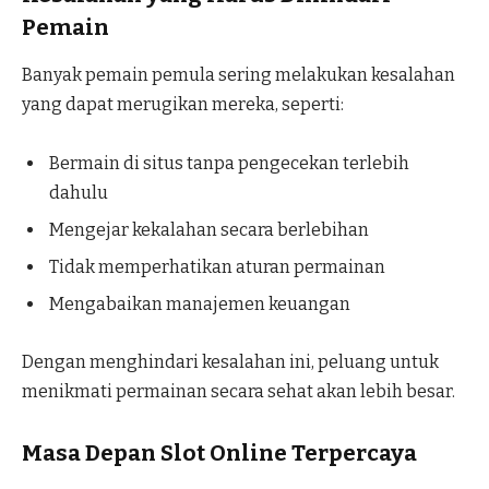
Pemain
Banyak pemain pemula sering melakukan kesalahan
yang dapat merugikan mereka, seperti:
Bermain di situs tanpa pengecekan terlebih
dahulu
Mengejar kekalahan secara berlebihan
Tidak memperhatikan aturan permainan
Mengabaikan manajemen keuangan
Dengan menghindari kesalahan ini, peluang untuk
menikmati permainan secara sehat akan lebih besar.
Masa Depan Slot Online Terpercaya