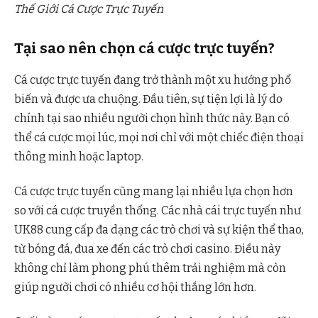
Thế Giới Cá Cược Trực Tuyến
Tại sao nên chọn cá cược trực tuyến?
Cá cược trực tuyến đang trở thành một xu hướng phổ
biến và được ưa chuộng. Đầu tiên, sự tiện lợi là lý do
chính tại sao nhiều người chọn hình thức này. Bạn có
thể cá cược mọi lúc, mọi nơi chỉ với một chiếc điện thoại
thông minh hoặc laptop.
Cá cược trực tuyến cũng mang lại nhiều lựa chọn hơn
so với cá cược truyền thống. Các nhà cái trực tuyến như
UK88 cung cấp đa dạng các trò chơi và sự kiện thể thao,
từ bóng đá, đua xe đến các trò chơi casino. Điều này
không chỉ làm phong phú thêm trải nghiệm mà còn
giúp người chơi có nhiều cơ hội thắng lớn hơn.