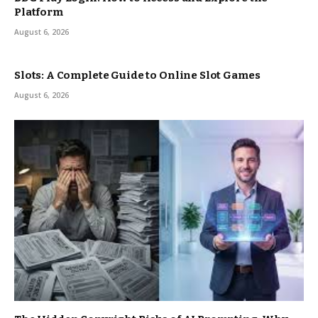
Platform
August 6, 2026
Slots: A Complete Guide to Online Slot Games
August 6, 2026