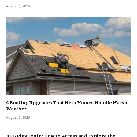
August 8, 2026
4 Roofing Upgrades That Help Homes Handle Harsh
Weather
August 7, 2026
BDG Play Login: How to Access and Explore the