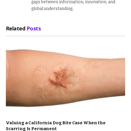
gaps between information, innovation, and
global understanding.
Related
Posts
Valuing a California Dog Bite Case When the
Scarring Is Permanent