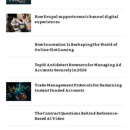
How Drupal supports omnichannel digital
experiences
How Innovation Is Reshaping the World of
Online Slot Gaming
Top 10 Antidetect Browsers for Managing Ad
Accounts Securely in 2026
Trade Management Protocols for Sustaining
Instant Funded Accounts
The Contract Questions Behind Reference-
Based AI Video