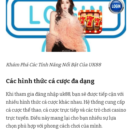
Khám Phá Các Tính Năng Nổi Bật Của UK88
Các hình thức cá cược đa dạng
Khi tham gia đăng nhập uk88, bạn sẽ được tiếp cận với
nhiều hình thức cá cược khác nhau. Hệ thống cung cấp
cá cược thể thao, cá cược trực tiếp và các trò chơi casino
trực tuyến. Điều này mang lại cho bạn nhiều sự lựa
chọn phù hợp với phong cách chơi của mình.