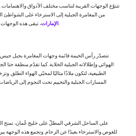
تتنوّع الوجهات القريبة لتناسب مختلف الأذواق والاهتمامات
من المغامرة الجبلية إلى الاسترخاء على الشواطئ ا
، تبقى هذه الوجهات القريبة بداية مثالية لتجربة سياحية غنية ومتنوّعة.
الإمارات
تتصدّر رأس الخيمة قائمة وجهات المغامرة بجبل جيس، أ
الهوائي وإطلالاته الجبلية الخلابة. كما تقدّم منطقة حتا ال
الطبيعية، لتكون ملاذًا مثاليًا لمحبّي الهواء الطلق. و
المسارات الجبلية والتخييم تحت النجوم إلى الرياضات ا
على الساحل الشرقي المطلّ على خليج عُمان، تمنح الفجي
للغوص والاسترخاء بعيدًا عن الزحام. وتجمع هذه الوجهة بين