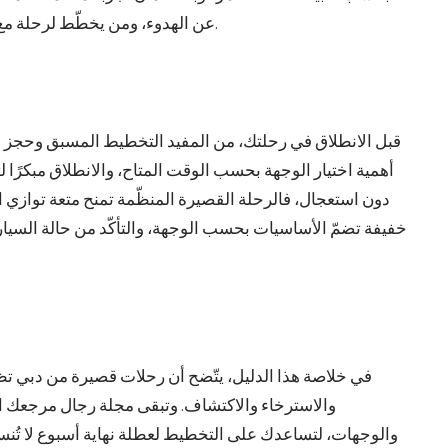
عن الهدوء، ومن يخطّط لرحلة مع الأصدقاء أو العائلة تجمع بين المرح والاكتشاف.
قبل الانطلاق في رحلتك، من المفيد التخطيط المسبق وحجز ال
أهمية اختيار الوجهة بحسب الوقت المتاح، والانطلاق مبكرًا 
دون استعجال، فالرحلة القصيرة المنظّمة تمنح متعة توازي ا
خفيفة تضمّ الأساسيات بحسب الوجهة، والتأكّد من حالة السيار
في خلاصة هذا الدليل، يتّضح أن رحلات قصيرة من دبي تظل 
والاسترخاء والاكتشاف. وتبقى مجلة رجال مرجعك ال
والوجهات، لتساعدك على التخطيط لعطلة نهاية أسبوع لا تُن