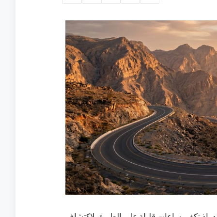
قّد، إذ تكفي ساعات قليلة على الطريق لاكتشاف