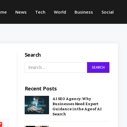
ome
News
Tech
World
Business
Social
Search
Recent Posts
AI SEO Agency: Why
Businesses Need Expert
Guidance in the Age of AI
Search
ipboard