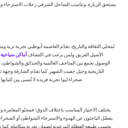
يستحق الزيارة. وتناسب الساحل الشرقي رحلات الاسترخاء وم
لمحبّي الثقافة والتاريخ، تقدّم العاصمة أبوظبي تجربة ثرية ومت
الأصيل العريق. ولمن يرغب في اكتشاف
أماكن سياحية 
الوصول تجمع بين المتاحف العالمية والحدائق والشواطئ، إل
التاريخية وجبل حفيت الشهير. كما تقدّم الشارقة وجهة ثقا
صحراء ليوا تجربة فريدة لا تُنسى بين كثبانها الذهبية الشاسعة وأجوائها الساحرة عند الغروب.
يختلف الاختيار المناسب باختلاف الذوق؛ فمحبّو المغامرة و
يفضّل الباحثون عن الهدوء والاسترخاء الشواطئ أو الصحراء ا
بحسب طبيعة العطلة المرغوبة لضمان تجربة متكاملة. كما تختل