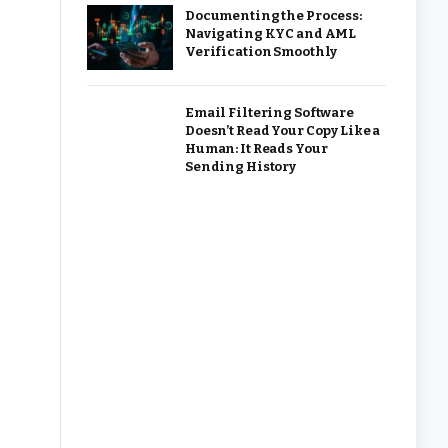
Documenting the Process:
Navigating KYC and AML
Verification Smoothly
Email Filtering Software
Doesn’t Read Your Copy Like a
Human: It Reads Your
Sending History