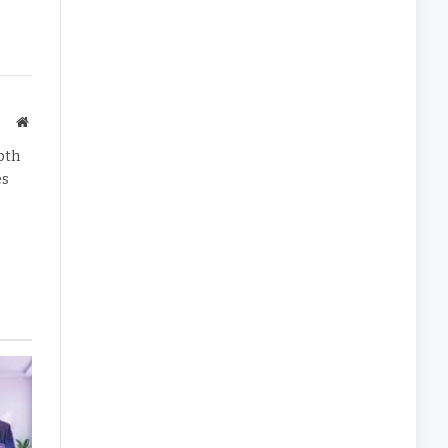
Website
pth
es