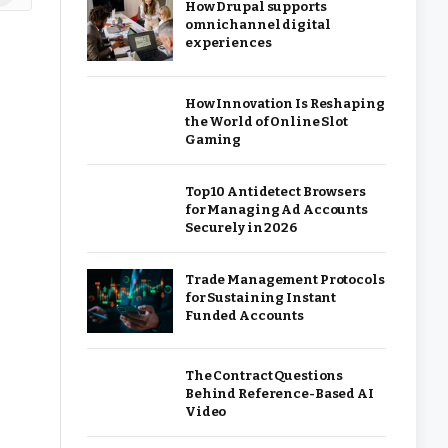
How Drupal supports
omnichannel digital
experiences
How Innovation Is Reshaping
the World of Online Slot
Gaming
Top 10 Antidetect Browsers
for Managing Ad Accounts
Securely in 2026
Trade Management Protocols
for Sustaining Instant
Funded Accounts
The Contract Questions
Behind Reference-Based AI
Video