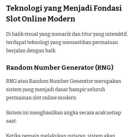
Teknologi yang Menjadi Fondasi
Slot Online Modern
Di balik visual yang menarik dan fitur yang interaktif,
terdapat teknologi yang memastikan permainan
berjalan dengan baik.
Random Number Generator (RNG)
RNG atau Random Number Generator merupakan
sistem yang menjadi dasar hampir seluruh
permainan slot online modern.
Sistem ini menghasilkan angka secara acak setiap
saat.
Ketika pemain melakukan putaran, sistem akan