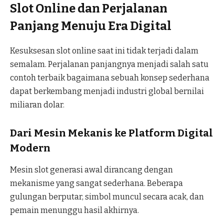
Slot Online dan Perjalanan
Panjang Menuju Era Digital
Kesuksesan slot online saat ini tidak terjadi dalam
semalam. Perjalanan panjangnya menjadi salah satu
contoh terbaik bagaimana sebuah konsep sederhana
dapat berkembang menjadi industri global bernilai
miliaran dolar.
Dari Mesin Mekanis ke Platform Digital
Modern
Mesin slot generasi awal dirancang dengan
mekanisme yang sangat sederhana. Beberapa
gulungan berputar, simbol muncul secara acak, dan
pemain menunggu hasil akhirnya.