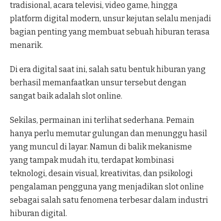
tradisional, acara televisi, video game, hingga
platform digital modern, unsur kejutan selalu menjadi
bagian penting yang membuat sebuah hiburan terasa
menarik.
Di era digital saat ini, salah satu bentuk hiburan yang
berhasil memanfaatkan unsur tersebut dengan
sangat baik adalah slot online.
Sekilas, permainan ini terlihat sederhana. Pemain
hanya perlu memutar gulungan dan menunggu hasil
yang muncul di layar. Namun di balik mekanisme
yang tampak mudah itu, terdapat kombinasi
teknologi, desain visual, kreativitas, dan psikologi
pengalaman pengguna yang menjadikan slot online
sebagai salah satu fenomena terbesar dalam industri
hiburan digital.