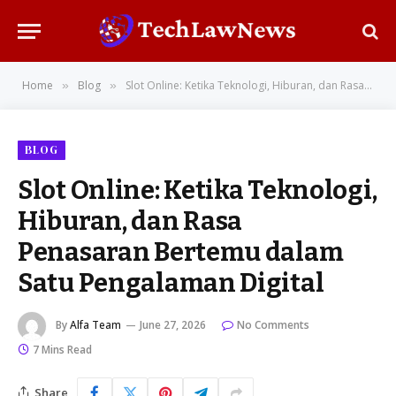
Home
Blog
Slot Online: Ketika Teknologi, Hiburan, dan Rasa Penasaran Bertemu dalam Satu Pengalaman Digital
»
»
BLOG
Slot Online: Ketika Teknologi,
Hiburan, dan Rasa
Penasaran Bertemu dalam
Satu Pengalaman Digital
By
Alfa Team
June 27, 2026
No Comments
7 Mins Read
Share