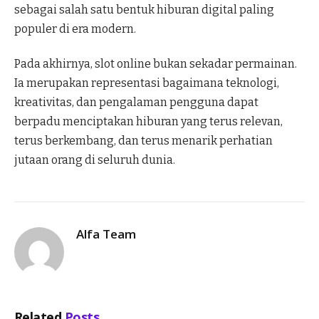
sebagai salah satu bentuk hiburan digital paling
populer di era modern.
Pada akhirnya, slot online bukan sekadar permainan.
Ia merupakan representasi bagaimana teknologi,
kreativitas, dan pengalaman pengguna dapat
berpadu menciptakan hiburan yang terus relevan,
terus berkembang, dan terus menarik perhatian
jutaan orang di seluruh dunia.
Alfa Team
Related
Posts