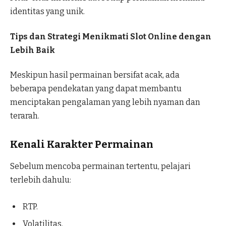
identitas yang unik.
Tips dan Strategi Menikmati Slot Online dengan
Lebih Baik
Meskipun hasil permainan bersifat acak, ada
beberapa pendekatan yang dapat membantu
menciptakan pengalaman yang lebih nyaman dan
terarah.
Kenali Karakter Permainan
Sebelum mencoba permainan tertentu, pelajari
terlebih dahulu:
RTP.
Volatilitas.