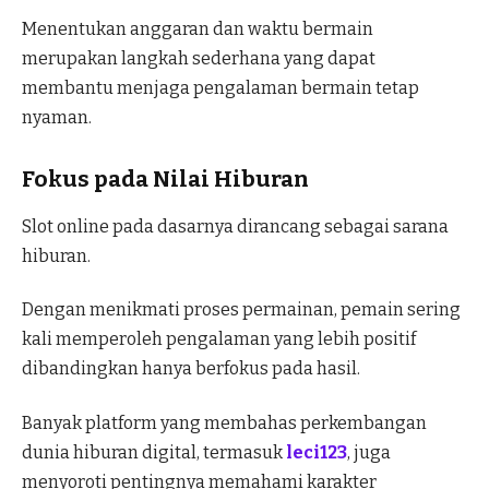
Menentukan anggaran dan waktu bermain
merupakan langkah sederhana yang dapat
membantu menjaga pengalaman bermain tetap
nyaman.
Fokus pada Nilai Hiburan
Slot online pada dasarnya dirancang sebagai sarana
hiburan.
Dengan menikmati proses permainan, pemain sering
kali memperoleh pengalaman yang lebih positif
dibandingkan hanya berfokus pada hasil.
Banyak platform yang membahas perkembangan
dunia hiburan digital, termasuk
leci123
, juga
menyoroti pentingnya memahami karakter