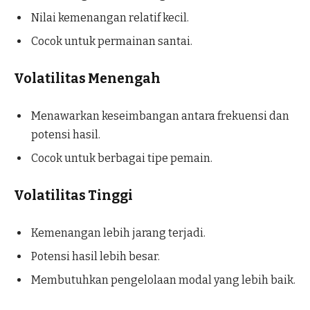
Nilai kemenangan relatif kecil.
Cocok untuk permainan santai.
Volatilitas Menengah
Menawarkan keseimbangan antara frekuensi dan
potensi hasil.
Cocok untuk berbagai tipe pemain.
Volatilitas Tinggi
Kemenangan lebih jarang terjadi.
Potensi hasil lebih besar.
Membutuhkan pengelolaan modal yang lebih baik.