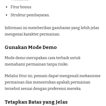
Fitur bonus.
Struktur pembayaran.
Informasi ini memberikan gambaran yang lebih jelas
mengenai karakter permainan.
Gunakan Mode Demo
Mode demo merupakan cara terbaik untuk
memahami permainan tanpa risiko.
Melalui fitur ini, pemain dapat mengenali mekanisme
permainan dan menentukan apakah permainan
tersebut sesuai dengan preferensi mereka.
Tetapkan Batas yang Jelas