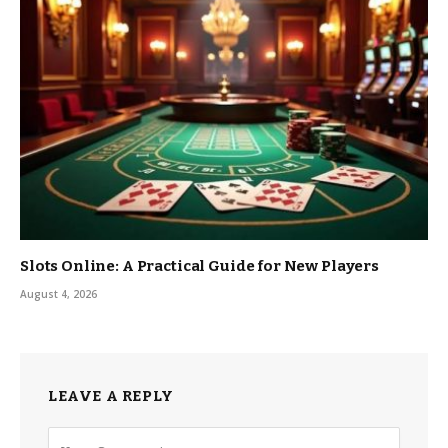
Slots Online: A Practical Guide for New Players
August 4, 2026
LEAVE A REPLY