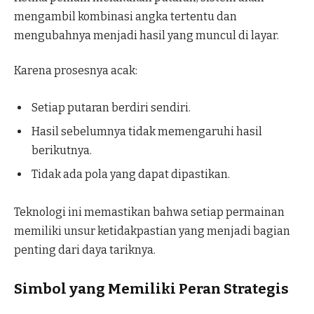
mengambil kombinasi angka tertentu dan
mengubahnya menjadi hasil yang muncul di layar.
Karena prosesnya acak:
Setiap putaran berdiri sendiri.
Hasil sebelumnya tidak memengaruhi hasil
berikutnya.
Tidak ada pola yang dapat dipastikan.
Teknologi ini memastikan bahwa setiap permainan
memiliki unsur ketidakpastian yang menjadi bagian
penting dari daya tariknya.
Simbol yang Memiliki Peran Strategis