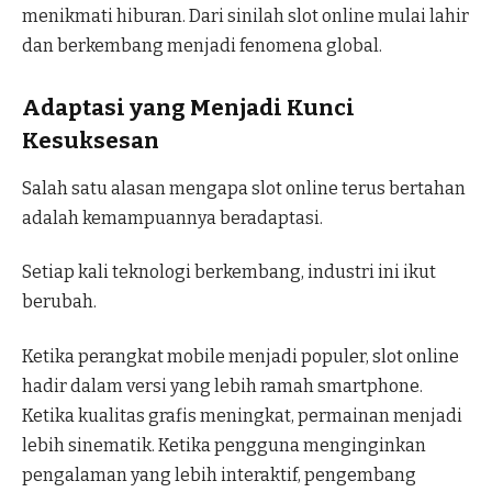
menikmati hiburan. Dari sinilah slot online mulai lahir
dan berkembang menjadi fenomena global.
Adaptasi yang Menjadi Kunci
Kesuksesan
Salah satu alasan mengapa slot online terus bertahan
adalah kemampuannya beradaptasi.
Setiap kali teknologi berkembang, industri ini ikut
berubah.
Ketika perangkat mobile menjadi populer, slot online
hadir dalam versi yang lebih ramah smartphone.
Ketika kualitas grafis meningkat, permainan menjadi
lebih sinematik. Ketika pengguna menginginkan
pengalaman yang lebih interaktif, pengembang