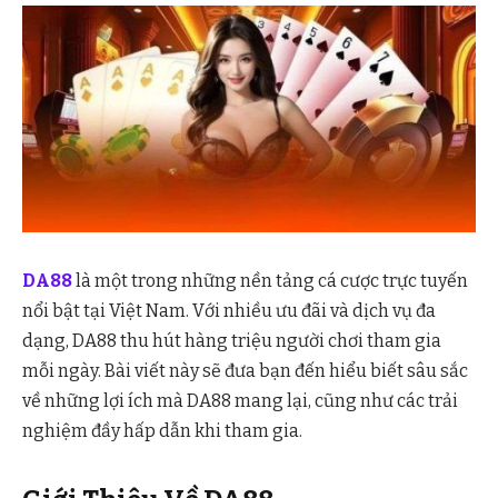
DA88
là một trong những nền tảng cá cược trực tuyến
nổi bật tại Việt Nam. Với nhiều ưu đãi và dịch vụ đa
dạng, DA88 thu hút hàng triệu người chơi tham gia
mỗi ngày. Bài viết này sẽ đưa bạn đến hiểu biết sâu sắc
về những lợi ích mà DA88 mang lại, cũng như các trải
nghiệm đầy hấp dẫn khi tham gia.