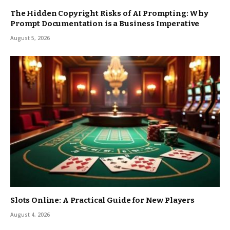
The Hidden Copyright Risks of AI Prompting: Why
Prompt Documentation is a Business Imperative
August 5, 2026
Slots Online: A Practical Guide for New Players
August 4, 2026