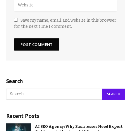
Save my name, email, and website in this browser
for the next time I comment.
Search
Recent Posts
AI SEO Agency: Why Businesses Need Expert