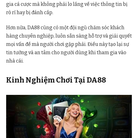
gia cá cược mà không phải lo lắng về việc thông tin bị
rò rỉ hay bị đánh cắp.
Hơn nữa, DA88 cũng có một đội ngũ chăm sóc khách
hàng chuyên nghiệp, luôn sẵn sàng hỗ trợ và giải quyết
mọi vấn đề mà người chơi gặp phải. Điều này tạo lại sự
tin tưởng và an tâm cho người dùng khi tham gia vào
nhà cái.
Kinh Nghiệm Chơi Tại DA88