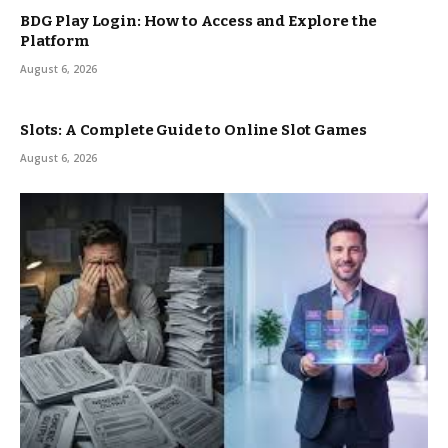
BDG Play Login: How to Access and Explore the
Platform
August 6, 2026
Slots: A Complete Guide to Online Slot Games
August 6, 2026