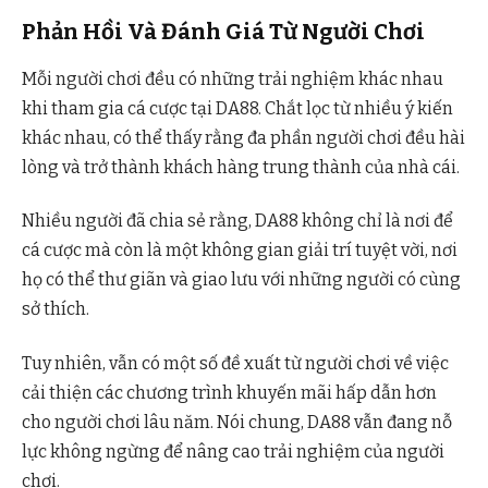
Phản Hồi Và Đánh Giá Từ Người Chơi
Mỗi người chơi đều có những trải nghiệm khác nhau
khi tham gia cá cược tại DA88. Chắt lọc từ nhiều ý kiến
khác nhau, có thể thấy rằng đa phần người chơi đều hài
lòng và trở thành khách hàng trung thành của nhà cái.
Nhiều người đã chia sẻ rằng, DA88 không chỉ là nơi để
cá cược mà còn là một không gian giải trí tuyệt vời, nơi
họ có thể thư giãn và giao lưu với những người có cùng
sở thích.
Tuy nhiên, vẫn có một số đề xuất từ người chơi về việc
cải thiện các chương trình khuyến mãi hấp dẫn hơn
cho người chơi lâu năm. Nói chung, DA88 vẫn đang nỗ
lực không ngừng để nâng cao trải nghiệm của người
chơi.