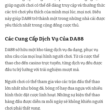
giúp người chơi có thể dễ dàng truy cập và thưởng thức
các trò chơi yêu thích của mình mọi lúc, mọi nơi. Điều
này giúp DA88 trở thành một trong những nhà cái được
yêu thích nhất trong cộng đồng cược thủ.
Các Cung Cấp Dịch Vụ Của DA88
DA88 sở hữu một kho tàng dịch vụ đa dạng, phục vụ
nhu cầu của mọi loại hình người chơi. Từ cá cược thể
thao cho đến casino trực tuyến, từng dịch vụ đều được
đầu tư kỹ lưỡng với trải nghiệm mượt mà.
Người chơi có thể tham gia vào các trận đấu thể thao
lớn nhất như bóng đá, bóng rổ hay đua ngựa với nhiều
hình thức đặt cược linh hoạt. Những sự kiện thể thao
hàng đầu được diễn ra mỗi ngày sẽ không khiến người
chơi phải thất vọng.