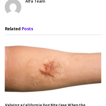
Alfa Team
Related
Posts
Valuing a California Dog Bite Case When the