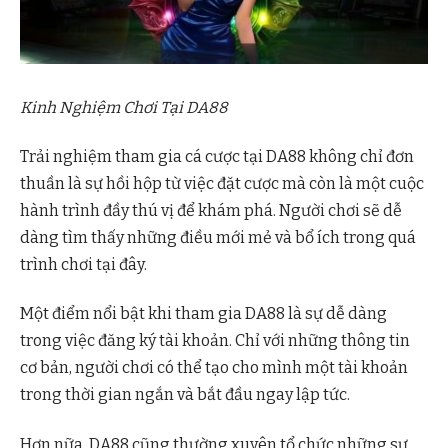
Kinh Nghiệm Chơi Tại DA88
Trải nghiệm tham gia cá cược tại DA88 không chỉ đơn
thuần là sự hồi hộp từ việc đặt cược mà còn là một cuộc
hành trình đầy thú vị để khám phá. Người chơi sẽ dễ
dàng tìm thấy những điều mới mẻ và bổ ích trong quá
trình chơi tại đây.
Một điểm nổi bật khi tham gia DA88 là sự dễ dàng
trong việc đăng ký tài khoản. Chỉ với những thông tin
cơ bản, người chơi có thể tạo cho mình một tài khoản
trong thời gian ngắn và bắt đầu ngay lập tức.
Hơn nữa, DA88 cũng thường xuyên tổ chức những sự