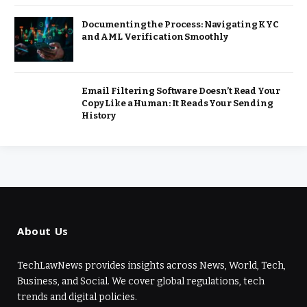
Documenting the Process: Navigating KYC
and AML Verification Smoothly
Email Filtering Software Doesn’t Read Your
Copy Like a Human: It Reads Your Sending
History
About Us
TechLawNews provides insights across News, World, Tech,
Business, and Social. We cover global regulations, tech
trends and digital policies.