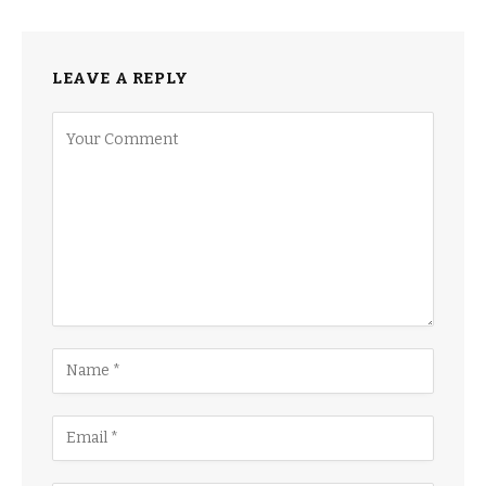
LEAVE A REPLY